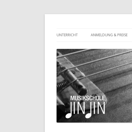
Eltville-Rauenthal
Musikschule JinJin
UNTERRICHT
ANMELDUNG & PREISE