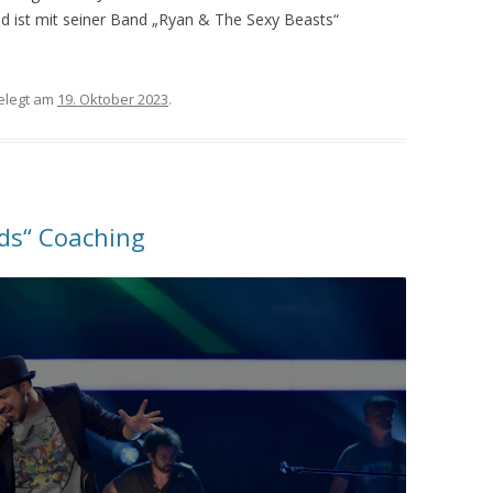
nd ist mit seiner Band „Ryan & The Sexy Beasts“
elegt am
19. Oktober 2023
.
ds“ Coaching