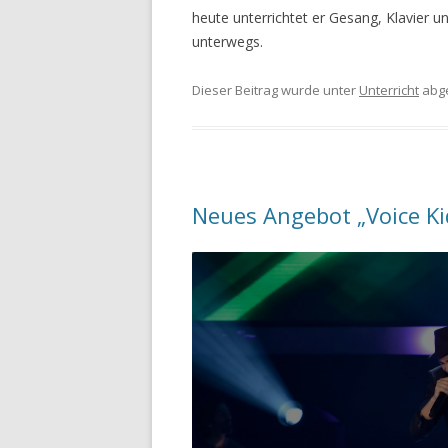
heute unterrichtet er Gesang, Klavier u
unterwegs.
Dieser Beitrag wurde unter
Unterricht
abg
Neues Angebot „Voice Ki