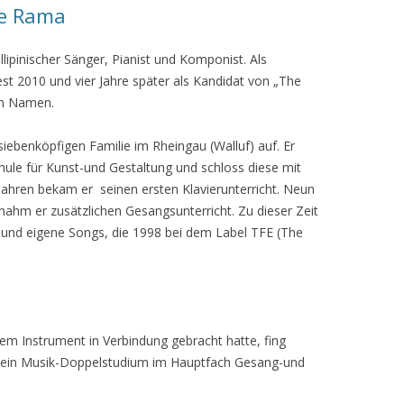
de Rama
llipinischer Sänger, Pianist und Komponist. Als
 2010 und vier Jahre später als Kandidat von „The
en Namen.
siebenköpfigen Familie im Rheingau (Walluf) auf. Er
hule für Kunst-und Gestaltung und schloss diese mit
 Jahren bekam er seinen ersten Klavierunterricht. Neun
ahm er zusätzlichen Gesangsunterricht. Zu dieser Zeit
r und eigene Songs, die 1998 bei dem Label TFE (The
m Instrument in Verbindung gebracht hatte, fing
ng ein Musik-Doppelstudium im Hauptfach Gesang-und