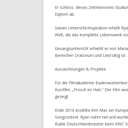
Er schloss dieses Zeitintensives Stu
Diplom ab.
Seinen Unterricht/Inspiration erhielt Ry
Welt, die das komplette Lebenswerk von
Gesangsunterricht erhiehlt er von Maria-
Bereichen Oratorium und Lied tätig ist .
Auszeichnungen & Projekte
Für die Filmakademie Badenwürtemberg
Kurzfilm: „Frosch im Hals.“ Der Film wur
gezeigt.
Ende 2010 erzählte ihm Mac ein Kumpel
Songcontest. Ryan nahm teil und wurd
Buble Deutschlandmeister beim KWC So