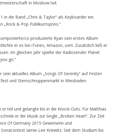
meisterschaft in Moskow teil.
11 in die Band „Chris & Taylor“ als Keyboarder ein.
 „Rock & Pop Publikumspreis.“
b/komponierte/co-produzierte Ryan sein erstes Album
ntlichte er es bei iTunes, Amazon, uvm. Zusätzlich ließ er
sen. Im gleichen Jahr spielte der Radiosender Planet
 you go.”
er sein aktuelles Album „Songs Of Serenity“ auf Festen
dtfest und Sternschnuppenmarkt in Wiesbaden.
r teil und gelangte bis in die Knock-Outs. Für Matthias
schrieb er die Musik zur Single „Broken Heart“. Zur Zeit
 Voice Of Germany 2015 Gewinnerin und
 Songcontest Jamie-Lee Kriewitz. Seit dem Studium bis