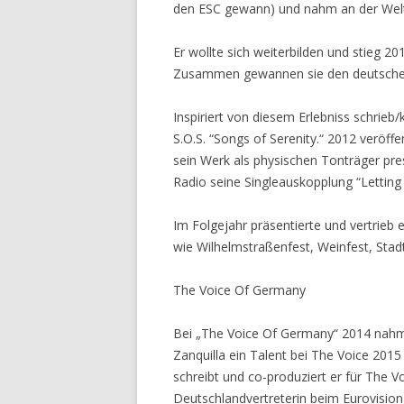
den ESC gewann) und nahm an der Welt
Er wollte sich weiterbilden und stieg 20
Zusammen gewannen sie den deutschen
Inspiriert von diesem Erlebniss schrie
S.O.S. “Songs of Serenity.“ 2012 veröffe
sein Werk als physischen Tonträger pres
Radio seine Singleauskopplung “Letting
Im Folgejahr präsentierte und vertrieb 
wie Wilhelmstraßenfest, Weinfest, Sta
The Voice Of Germany
Bei „The Voice Of Germany“ 2014 nahm e
Zanquilla ein Talent bei The Voice 2015 
schreibt und co-produziert er für The
Deutschlandvertreterin beim Eurovision