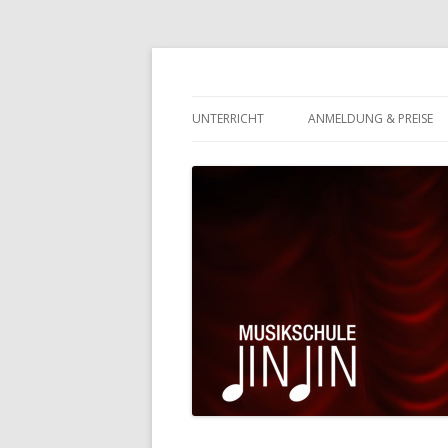
Eltville-Rauenthal
Musikschule JinJin
UNTERRICHT
ANMELDUNG & PREISE