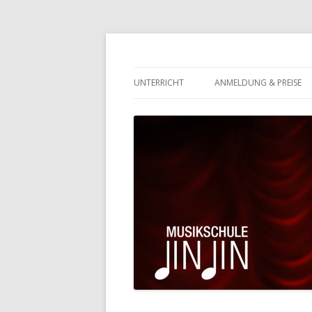
Eltville-Rauenthal
Musikschule JinJin
UNTERRICHT
ANMELDUNG & PREISE