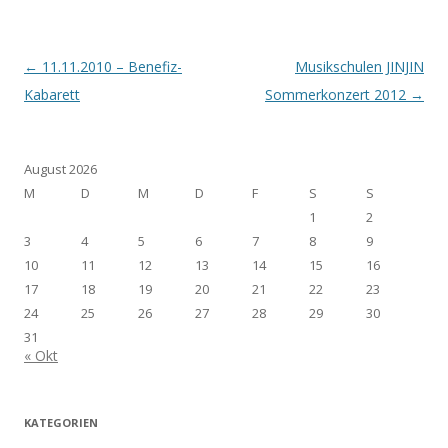
Artikel-Navigation
←
11.11.2010 – Benefiz-
Musikschulen JINJIN
Kabarett
Sommerkonzert 2012
→
August 2026
M
D
M
D
F
S
S
1
2
3
4
5
6
7
8
9
10
11
12
13
14
15
16
17
18
19
20
21
22
23
24
25
26
27
28
29
30
31
« Okt
KATEGORIEN