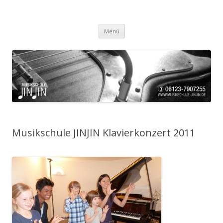
Musikschule JinJin
Eltville-Rauenthal
Zum Inhalt springen
Menü
Musikschule JINJIN Klavierkonzert 2011